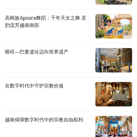
高棉族Apsara舞蹈：千年天女之舞 灵
韵流芳越南南部
喔㕭—巴妻遗址迈向世界遗产
在数字时代中守护宗教价值
越南保障数字时代中的宗教自由权利