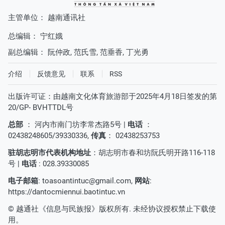
主管单位： 越南通讯社
总编辑：
宁红娥
副总编辑：
阮仲政
,
范氏雪
,
范垂香
,
丁光勇
介绍
反馈意见
联系
RSS
出版许可证：由越南文化体育旅游部于2025年4月18日签发的第
20/GP- BVHTTDL号
总部
： 河内市南门坊李常杰路5号 |
电话
：
02438248605/39330336,
传真
： 02438253753
驻胡志明市代表机构地址
：胡志明市春和坊阮氏明开路116-118
号 |
电话
: 028.39330085
电子邮箱
:
toasoantintuc@gmail.com
,
网站
:
https://dantocmiennui.baotintuc.vn
© 越通社《信息与民族报》版权所有. 未经协议授权禁止下载使
用。