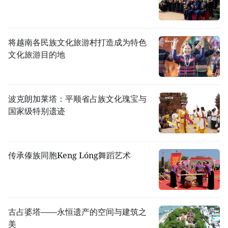
将越南各民族文化旅游村打造成为特色
文化旅游目的地
波克朗加莱塔：平顺省占族文化瑰宝与
国家级特别遗迹
传承傣族同胞Keng Lóng舞蹈艺术
古占婆塔——永恒遗产的空间与建筑之
美