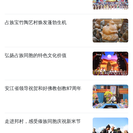
占族宝竹陶艺村焕发蓬勃生机
弘扬占族同胞的特色文化价值
安江省领导祝贺和好佛教创教87周年
走进邦村，感受傣族同胞庆祝新米节