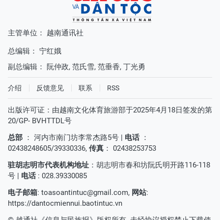
主管单位： 越南通讯社
总编辑：
宁红娥
副总编辑：
阮仲政
,
范氏雪
,
范垂香
,
丁光勇
介绍
反馈意见
联系
RSS
出版许可证：由越南文化体育旅游部于2025年4月18日签发的第
20/GP- BVHTTDL号
总部
： 河内市南门坊李常杰路5号 |
电话
：
02438248605/39330336,
传真
： 02438253753
驻胡志明市代表机构地址
：胡志明市春和坊阮氏明开路116-118
号 |
电话
: 028.39330085
电子邮箱
:
toasoantintuc@gmail.com
,
网站
:
https://dantocmiennui.baotintuc.vn