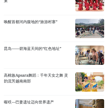
来
唤醒首都河内腹地的“旅游村寨”
昆岛——碧海蓝天间的“红色地址”
高棉族Apsara舞蹈：千年天女之舞 灵
韵流芳越南南部
喔㕭—巴妻遗址迈向世界遗产