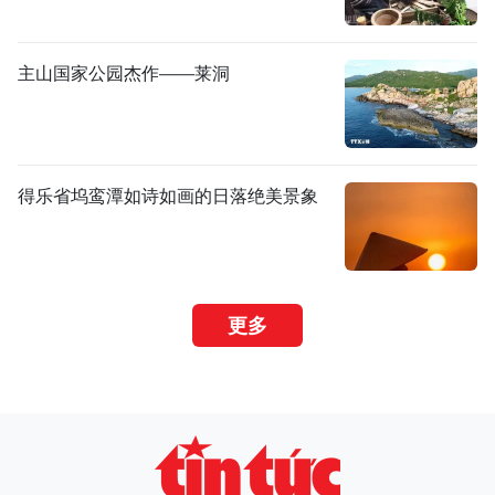
主山国家公园杰作——莱洞
得乐省坞鸾潭如诗如画的日落绝美景象
更多