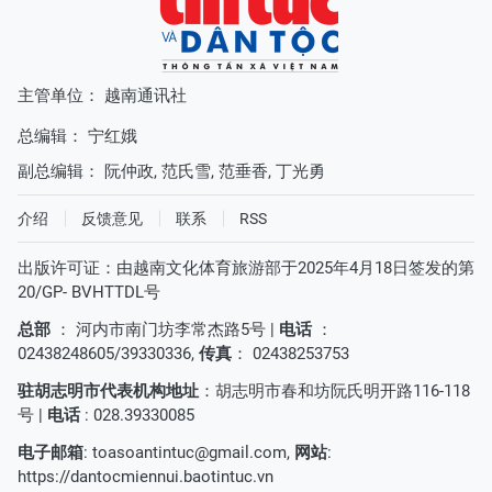
主管单位： 越南通讯社
总编辑：
宁红娥
副总编辑：
阮仲政
,
范氏雪
,
范垂香
,
丁光勇
介绍
反馈意见
联系
RSS
出版许可证：由越南文化体育旅游部于2025年4月18日签发的第
20/GP- BVHTTDL号
总部
： 河内市南门坊李常杰路5号 |
电话
：
02438248605/39330336,
传真
： 02438253753
驻胡志明市代表机构地址
：胡志明市春和坊阮氏明开路116-118
号 |
电话
: 028.39330085
电子邮箱
:
toasoantintuc@gmail.com
,
网站
:
https://dantocmiennui.baotintuc.vn