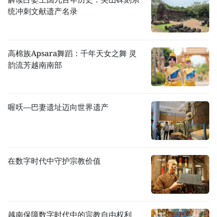
统冲刺文献遗产名录
高棉族Apsara舞蹈：千年天女之舞 灵
韵流芳越南南部
喔㕭—巴妻遗址迈向世界遗产
在数字时代中守护宗教价值
越南保障数字时代中的宗教自由权利