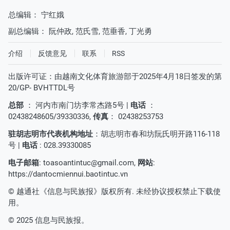
总编辑：
宁红娥
副总编辑：
阮仲政
,
范氏雪
,
范垂香
,
丁光勇
介绍
反馈意见
联系
RSS
出版许可证：由越南文化体育旅游部于2025年4月18日签发的第
20/GP- BVHTTDL号
总部
： 河内市南门坊李常杰路5号 |
电话
：
02438248605/39330336,
传真
： 02438253753
驻胡志明市代表机构地址
：胡志明市春和坊阮氏明开路116-118
号 |
电话
: 028.39330085
电子邮箱
:
toasoantintuc@gmail.com
,
网站
:
https://dantocmiennui.baotintuc.vn
© 越通社《信息与民族报》版权所有. 未经协议授权禁止下载使
用。
© 2025 信息与民族报。