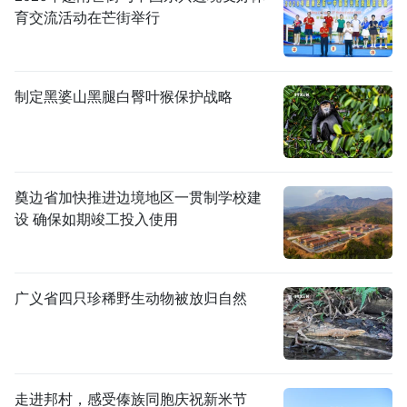
育交流活动在芒街举行
制定黑婆山黑腿白臀叶猴保护战略
奠边省加快推进边境地区一贯制学校建
设 确保如期竣工投入使用
广义省四只珍稀野生动物被放归自然
走进邦村，感受傣族同胞庆祝新米节