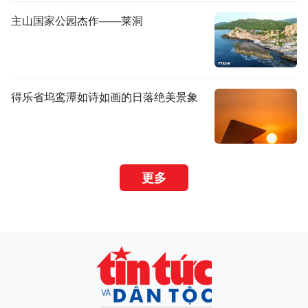
主山国家公园杰作——莱洞
得乐省坞鸾潭如诗如画的日落绝美景象
更多