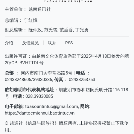
主管单位： 越南通讯社
总编辑：
宁红娥
副总编辑：
阮仲政
,
范氏雪
,
范垂香
,
丁光勇
介绍
反馈意见
联系
RSS
出版许可证：由越南文化体育旅游部于2025年4月18日签发的第
20/GP- BVHTTDL号
总部
： 河内市南门坊李常杰路5号 |
电话
：
02438248605/39330336,
传真
： 02438253753
驻胡志明市代表机构地址
：胡志明市春和坊阮氏明开路116-118
号 |
电话
: 028.39330085
电子邮箱
:
toasoantintuc@gmail.com
,
网站
:
https://dantocmiennui.baotintuc.vn
© 越通社《信息与民族报》版权所有. 未经协议授权禁止下载使
用。