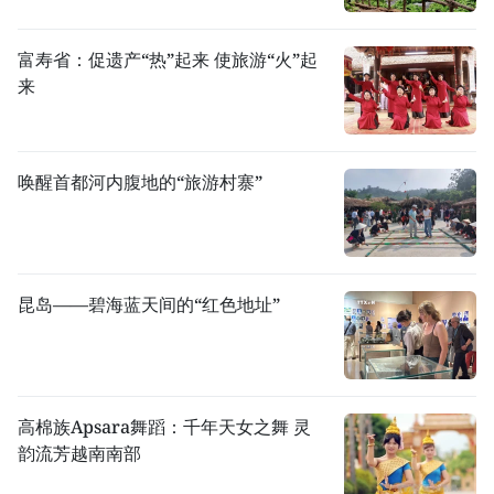
富寿省：促遗产“热”起来 使旅游“火”起
来
唤醒首都河内腹地的“旅游村寨”
昆岛——碧海蓝天间的“红色地址”
高棉族Apsara舞蹈：千年天女之舞 灵
韵流芳越南南部