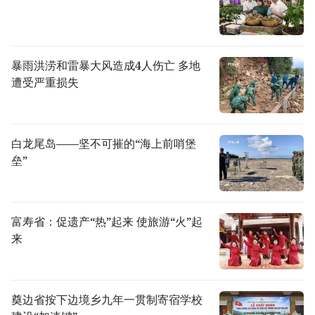
暴雨洪涝和雷暴大风造成4人伤亡 多地
遭受严重损失
白龙尾岛——坚不可摧的“海上前哨堡
垒”
富寿省：促遗产“热”起来 使旅游“火”起
来
奠边省按下边境乡九年一贯制寄宿学校