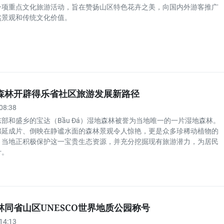
一项重点文化旅游活动，旨在赞扬山区特色花卉之美，向国内外游客推广
然景观和传统文化价值。
森林开辟得乐省社区旅游发展新路径
08:38
部和盛乡的宝达（Bầu Đá）湿地森林被誉为当地唯一的一片湿地森林。
绵延成片、倒映在静谧水面的森林景观令人惊艳，更是众多珍稀动植物的
。当地正积极保护这一宝贵生态资源，并充分挖掘现有旅游潜力，为居民
计。
林同省山区UNESCO世界地质公园称号
14:13