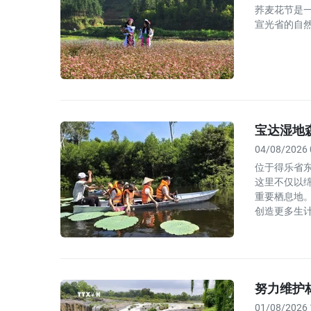
荞麦花节是
宣光省的自
宝达湿地
04/08/2026 
位于得乐省东
这里不仅以
重要栖息地
创造更多生
努力维护
01/08/2026 