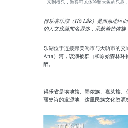
来到得乐，游客可以体验骑大象的乐趣
得乐省乐湖（Hồ Lắk）是西原地
的人文底蕴闻名遐迩，承载着芒侬族（
乐湖位于连接邦美蜀市与大叻市的交通
Ana）河，该湖被群山和原始森林
醉。
得乐省是埃地族、墨侬族、嘉莱族、
丽史诗的发源地。这里民族文化资源