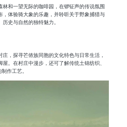
森林和一望无际的咖啡园，在锣钲声的传说氛围
布，体验骑大象的乐趣，并聆听关于野象捕猎与
、历史与自然的独特魅力。
村庄，探寻芒侬族同胞的文化特色与日常生活，
脚屋。在村庄中漫步，还可了解传统土锦纺织、
品的制作工艺。