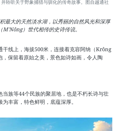
，并聆听关于野象捕猎与驯化的传奇故事。图自越通社
区面积最大的天然淡水湖，以秀丽的自然风光和深厚
M'Nông）世代相传的史诗传说。
干线上，海拔500米，连接着克容阿纳（Krông
环抱，保留着原始之美，景色如诗如画，令人陶
色当族等44个民族的聚居地，也是不朽长诗与壮
极为丰富，特色鲜明，底蕴深厚。