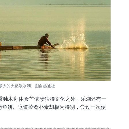
最大的天然淡水湖。图自越通社
乘独木舟体验芒侬族独特文化之外，乐湖还有一
—剪鱼饼。这道菜肴朴素却极为特别，尝过一次便