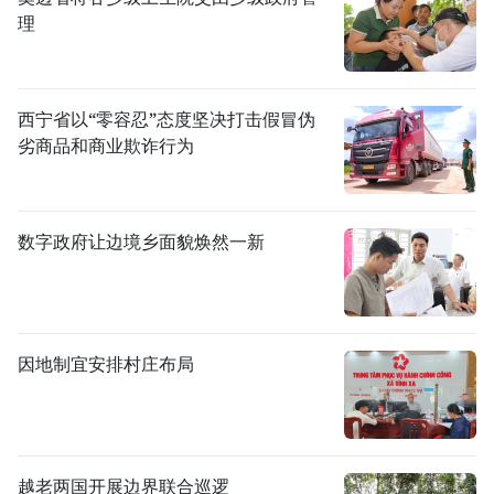
理
西宁省以“零容忍”态度坚决打击假冒伪
劣商品和商业欺诈行为
数字政府让边境乡面貌焕然一新
因地制宜安排村庄布局
越老两国开展边界联合巡逻