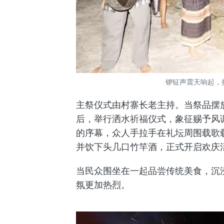
锣钲声震天响起，
主祭仪式由村寨长老主持。当祭品摆
后，举行洒水祈福仪式，象征赐予风
的序幕，众人手拉手在礼坛周围载歌
并饮下头几口竹竿酒，正式开启欢庆
当民众围坐在一起品尝传统美食，沉
氛更加热烈。