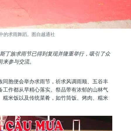
中的求雨舞蹈。图自越通社
村的斯丁族求雨节已得到复现并隆重举行，吸引了众
前来参与交流。
族同胞便会举办求雨节，祈求风调雨顺、五谷丰
备工作都从早精心落实。祭品带有浓郁的山林气
、糯米饭以及传统菜肴，如竹筒饭、烤肉、糯米