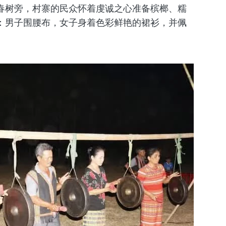
春树旁，村寨的民众怀着虔诚之心准备槟榔、糯
：男子围腰布，女子身着色彩鲜艳的裙衫，并佩