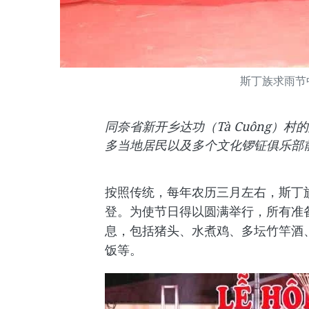
斯丁族求雨节
同奈省新开乡达功（Tà Cuông）
多当地居民以及多个文化锣钲俱乐部
按照传统，每年农历三月左右，斯丁
登。为使节日得以圆满举行，所有准
息，包括猪头、水煮鸡、多坛竹竿酒
饭等。