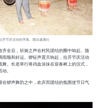
拉开节庆活动的序幕。图自越通社
放齐全后，祈祷之声在村民团结的圈中响起。随
调雨顺和好运。
锣钲
声震天响起，拉开节庆活动
载舞。长老举行将鸡血涂抹在迎春树上的仪式，
活动。
浸在锣声舞韵之中，欢庆而团结的氛围使节日气