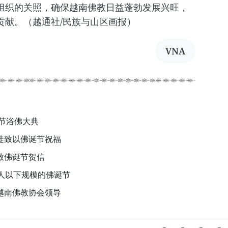
组织的关照，确保越南佛教日益蓬勃发展兴旺，
贡献。（越通社/民族与山区画报）
VNA
诞节浴佛大典
徒致以佛诞节祝福
致佛诞节贺信
人以下规模的佛诞节
越南佛教协会领导