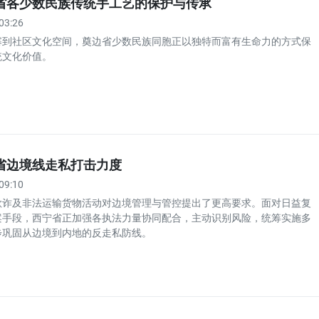
省各少数民族传统手工艺的保护与传承
03:26
寨到社区文化空间，奠边省少数民族同胞正以独特而富有生命力的方式保
统文化价值。
省边境线走私打击力度
09:10
欺诈及非法运输货物活动对边境管理与管控提出了更高要求。面对日益复
案手段，西宁省正加强各执法力量协同配合，主动识别风险，统筹实施多
步巩固从边境到内地的反走私防线。